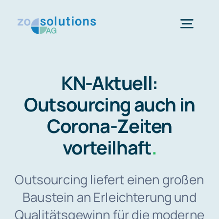
Skip
to
Togg
content
Navig
Startseite
KN-Aktuell:
Outsourcing auch in
KFO-Dienstleistungen
Corona-Zeiten
Team
vorteilhaft
.
Presse
Outsourcing liefert einen großen
Baustein an Erleichterung und
Beratungstermin
Qualitätsgewinn für die moderne