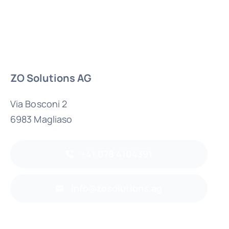
ZO Solutions AG
Via Bosconi 2
6983 Magliaso
+41 078 4104391
info@zosolutions.ag