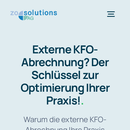
Skip
to
Togg
content
Navig
Startseite
Externe KFO-
Abrechnung? Der
KFO-Dienstleistungen
Schlüssel zur
Team
Optimierung Ihrer
Praxis!
.
Presse
Warum die externe KFO-
Beratungstermin
Abrechnung Ihre Praxis